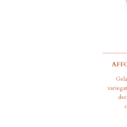
AFF
Gela
variegat
dec
c