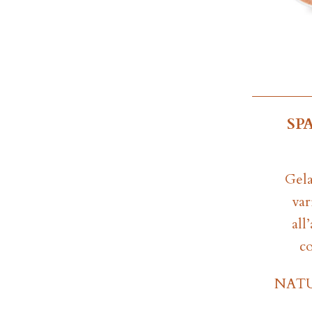
SP
Gela
var
all
co
NAT